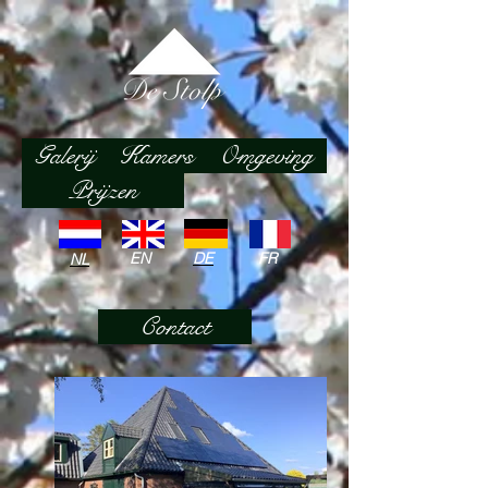
Galerij
Kamers
Omgeving
Prijzen
EN
DE
FR
NL
Contact